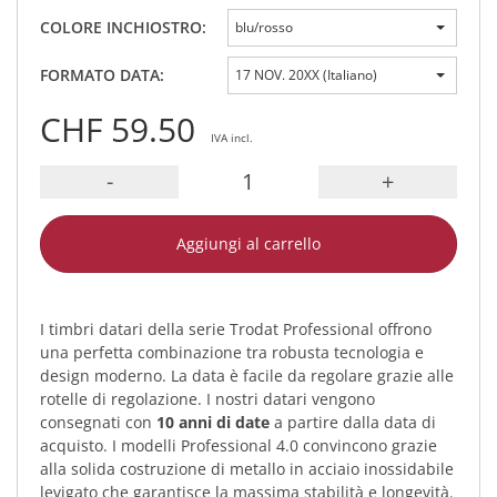
COLORE INCHIOSTRO:
blu/rosso
FORMATO DATA:
17 NOV. 20XX (Italiano)
CHF 59.50
IVA incl.
-
+
Aggiungi al carrello
I timbri datari della serie Trodat Professional offrono
una perfetta combinazione tra robusta tecnologia e
design moderno. La data è facile da regolare grazie alle
rotelle di regolazione. I nostri datari vengono
consegnati con
10 anni di date
a partire dalla data di
acquisto. I modelli Professional 4.0 convincono grazie
alla solida costruzione di metallo in acciaio inossidabile
levigato che garantisce la massima stabilità e longevità.