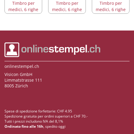
Timbro per
Timbro per
Timbro per
medici, 6 righe
medici, 6 righe
medici, 6 righe
onlinestempel.ch
Visicon GmbH
Limmatstrasse 111
8005 Zürich
Spese di spedizione forfettarie: CHF 4.95
Spedizione gratuita per ordini superiori a CHF 70.-
Tutti i prezzi includono IVA del 8,1%
Ordinato fino alle 16h
, spedito oggi