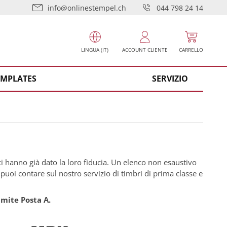
info@onlinestempel.ch
044 798 24 14
LINGUA (IT)
ACCOUNT CLIENTE
CARRELLO
EMPLATES
SERVIZIO
 ci hanno già dato la loro fiducia. Un elenco non esaustivo
 puoi contare sul nostro servizio di timbri di prima classe e
ramite Posta A.