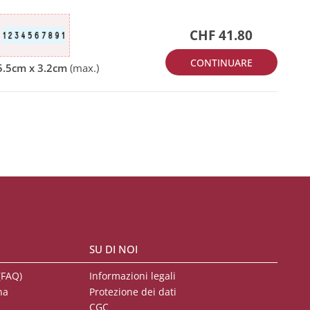
CHF 41.80
CONTINUARE
SU DI NOI
(FAQ)
Informazioni legali
na
Protezione dei dati
CGC