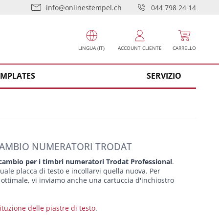
info@onlinestempel.ch
044 798 24 14
LINGUA (IT)
ACCOUNT CLIENTE
CARRELLO
EMPLATES
SERVIZIO
ICAMBIO NUMERATORI TRODAT
icambio per i timbri numeratori Trodat Professional
.
uale placca di testo e incollarvi quella nuova. Per
ottimale, vi inviamo anche una cartuccia d'inchiostro
tituzione delle piastre di testo
.