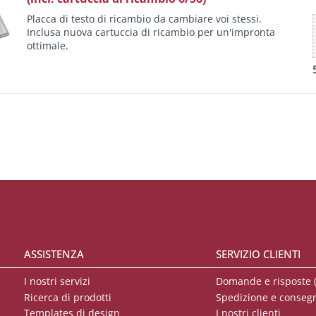
Placca di testo di ricambio da cambiare voi stessi.
Inclusa nuova cartuccia di ricambio per un'impronta
ottimale.
ASSISTENZA
SERVIZIO CLIENTI
I nostri servizi
Domande e risposte 
Ricerca di prodotti
Spedizione e conseg
Templates di design
I nostri clienti