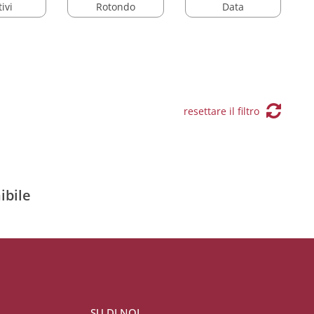
ivi
Rotondo
Data
resettare il filtro
ibile
SU DI NOI