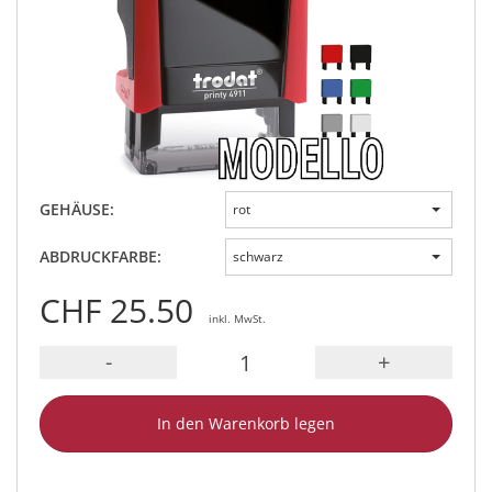
GEHÄUSE:
rot
ABDRUCKFARBE:
schwarz
CHF 25.50
inkl. MwSt.
-
+
In den Warenkorb legen