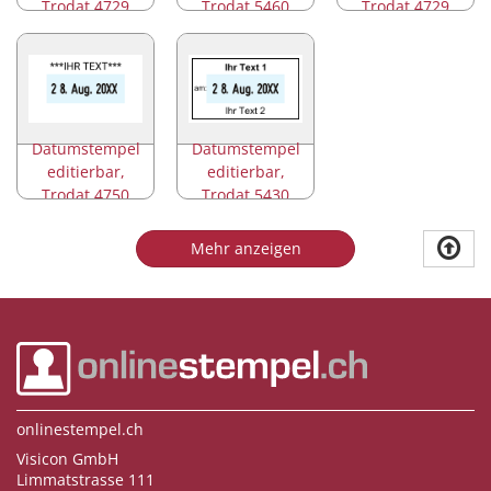
Trodat 4729
Trodat 5460
Trodat 4729
Datumstempel
Datumstempel
editierbar,
editierbar,
Trodat 4750
Trodat 5430
Mehr anzeigen
onlinestempel.ch
Visicon GmbH
Limmatstrasse 111