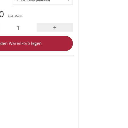
0
inkl. MwSt.
+
 den Warenkorb legen