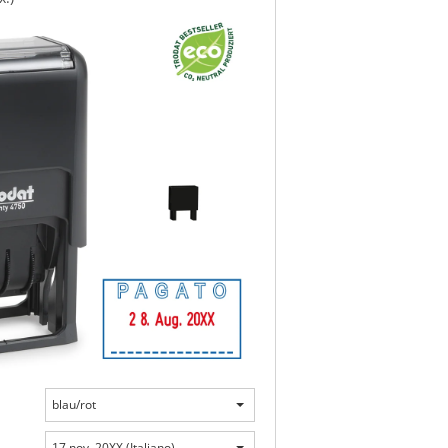
blau/rot
17 nov. 20XX (Italiano)